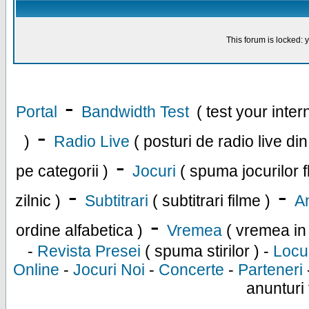
This forum is locked: y
-
Portal
Bandwidth Test
( test your inte
-
)
Radio Live
( posturi de radio live di
-
pe categorii )
Jocuri
( spuma jocurilor f
-
-
zilnic )
Subtitrari
( subtitrari filme )
An
-
ordine alfabetica )
Vremea
( vremea in
-
Revista Presei
( spuma stirilor ) -
Locu
Online
-
Jocuri Noi
-
Concerte
-
Parteneri
anunturi 