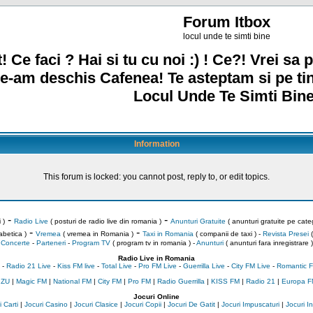
Forum Itbox
locul unde te simti bine
! Ce faci ? Hai si tu cu noi :) ! Ce?! Vrei sa p
e-am deschis Cafenea! Te asteptam si pe ti
Locul Unde Te Simti Bine
Information
This forum is locked: you cannot post, reply to, or edit topics.
-
-
 )
Radio Live
( posturi de radio live din romania )
Anunturi Gratuite
( anunturi gratuite pe categ
-
-
abetica )
Vremea
( vremea in Romania )
Taxi in Romania
( companii de taxi ) -
Revista Presei
(
Concerte
-
Parteneri
-
Program TV
( program tv in romania )
-
Anunturi
( anunturi fara inregistrare )
Radio Live in Romania
-
Radio 21 Live
-
Kiss FM live
-
Total Live
-
Pro FM Live
-
Guerrilla Live
-
City FM Live
-
Romantic F
 ZU
|
Magic FM
|
National FM
|
City FM
|
Pro FM
|
Radio Guerrilla
|
KISS FM
|
Radio 21
|
Europa F
Jocuri Online
 Carti
|
Jocuri Casino
|
Jocuri Clasice
|
Jocuri Copii
|
Jocuri De Gatit
|
Jocuri Impuscaturi
|
Jocuri 