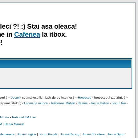
leci ?! :) Stai asa oleaca!
ne in
Cafenea
la itbox.
!
-
-
-
orii )
Jocuri
( spuma jocurilor flash de pe internet )
Horoscop
( horoscopul tau zilnic )
 spuma stirilor ) -
Locuri de munca
-
Telefoane Mobile
-
Cazare
-
Jocuri Online
-
Jocuri Noi
-
M Live
-
National FM Live
M
|
Radio Manele
Indemanare
|
Jocuri Logice
|
Jocuri Puzzle
|
Jocuri Racing
|
Jocuri Shootere
|
Jocuri Sport