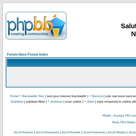
Salut
N
Forum Itbox Forum Index
-
-
Portal
Bandwidth Test
( test your internet bandwidth )
Bancuri
( cele mai bune bancuri
-
-
Subtitrari
( subtitrari filme )
Antivirus
( scan online )
Ziare
( ziare romanesti in ordine alf
-
Radio
-
Europa FM Live
Rock FM
|
Radio
Jocuri Actiune
|
Jocuri Amuzante
|
Jocuri Arcade
|
Jocuri Aventura
|
Jocuri Barbie
|
Jocuri