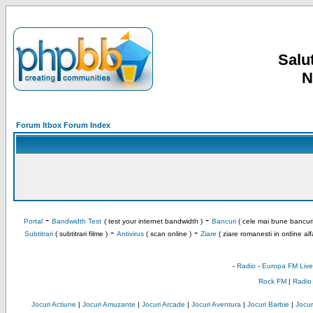
Salut
N
Forum Itbox Forum Index
-
-
Portal
Bandwidth Test
( test your internet bandwidth )
Bancuri
( cele mai bune bancuri
-
-
Subtitrari
( subtitrari filme )
Antivirus
( scan online )
Ziare
( ziare romanesti in ordine alf
-
Radio
-
Europa FM Live
Rock FM
|
Radio
Jocuri Actiune
|
Jocuri Amuzante
|
Jocuri Arcade
|
Jocuri Aventura
|
Jocuri Barbie
|
Jocuri