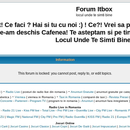
Forum Itbox
locul unde te simti bine
! Ce faci ? Hai si tu cu noi :) ! Ce?! Vrei sa p
e-am deschis Cafenea! Te asteptam si pe ti
Locul Unde Te Simti Bine
Information
This forum is locked: you cannot post, reply to, or edit topics.
-
-
 )
Radio Live
( posturi de radio live din romania )
Anunturi Gratuite
( anunturi gratuite pe categ
-
-
abetica )
Vremea
( vremea in Romania )
Taxi in Romania
( companii de taxi ) -
Revista Presei
(
Concerte
-
Parteneri
-
Program TV
( program tv in romania )
-
Anunturi
( anunturi fara inregistrare )
Radio Live in Romania
-
Radio 21 Live
-
Kiss FM live
-
Total Live
-
Pro FM Live
-
Guerrilla Live
-
City FM Live
-
Romantic F
 ZU
|
Magic FM
|
National FM
|
City FM
|
Pro FM
|
Radio Guerrilla
|
KISS FM
|
Radio 21
|
Europa F
Jocuri Online
 Carti
|
Jocuri Casino
|
Jocuri Clasice
|
Jocuri Copii
|
Jocuri De Gatit
|
Jocuri Impuscaturi
|
Jocuri 