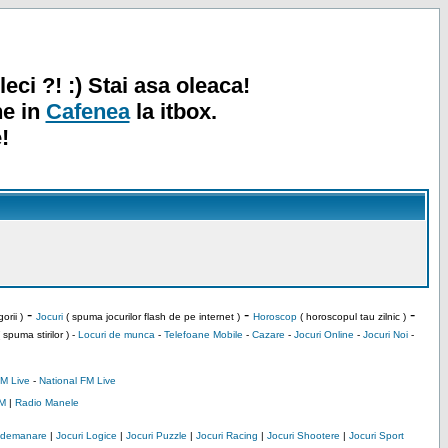
leci ?! :) Stai asa oleaca!
ne in
Cafenea
la itbox.
!
-
-
-
orii )
Jocuri
( spuma jocurilor flash de pe internet )
Horoscop
( horoscopul tau zilnic )
 spuma stirilor ) -
Locuri de munca
-
Telefoane Mobile
-
Cazare
-
Jocuri Online
-
Jocuri Noi
-
M Live
-
National FM Live
M
|
Radio Manele
Indemanare
|
Jocuri Logice
|
Jocuri Puzzle
|
Jocuri Racing
|
Jocuri Shootere
|
Jocuri Sport