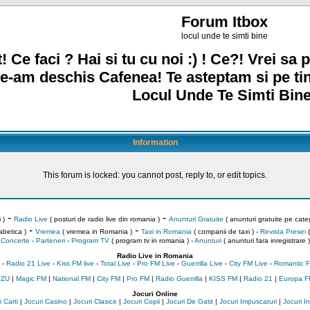
Forum Itbox
locul unde te simti bine
! Ce faci ? Hai si tu cu noi :) ! Ce?! Vrei sa p
e-am deschis Cafenea! Te asteptam si pe ti
Locul Unde Te Simti Bine
Information
This forum is locked: you cannot post, reply to, or edit topics.
-
-
 )
Radio Live
( posturi de radio live din romania )
Anunturi Gratuite
( anunturi gratuite pe categ
-
-
abetica )
Vremea
( vremea in Romania )
Taxi in Romania
( companii de taxi ) -
Revista Presei
(
Concerte
-
Parteneri
-
Program TV
( program tv in romania )
-
Anunturi
( anunturi fara inregistrare )
Radio Live in Romania
-
Radio 21 Live
-
Kiss FM live
-
Total Live
-
Pro FM Live
-
Guerrilla Live
-
City FM Live
-
Romantic F
 ZU
|
Magic FM
|
National FM
|
City FM
|
Pro FM
|
Radio Guerrilla
|
KISS FM
|
Radio 21
|
Europa F
Jocuri Online
 Carti
|
Jocuri Casino
|
Jocuri Clasice
|
Jocuri Copii
|
Jocuri De Gatit
|
Jocuri Impuscaturi
|
Jocuri 