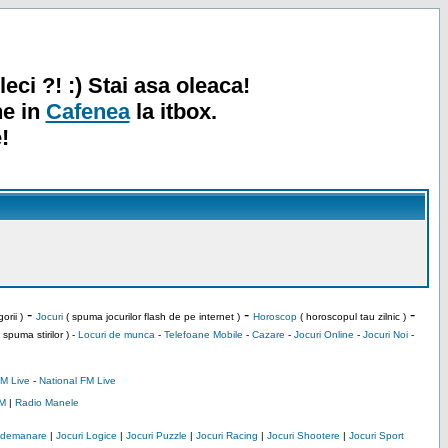
leci ?! :) Stai asa oleaca!
ne in
Cafenea
la itbox.
!
-
-
-
orii )
Jocuri
( spuma jocurilor flash de pe internet )
Horoscop
( horoscopul tau zilnic )
 spuma stirilor ) -
Locuri de munca
-
Telefoane Mobile
-
Cazare
-
Jocuri Online
-
Jocuri Noi
-
M Live
-
National FM Live
M
|
Radio Manele
Indemanare
|
Jocuri Logice
|
Jocuri Puzzle
|
Jocuri Racing
|
Jocuri Shootere
|
Jocuri Sport