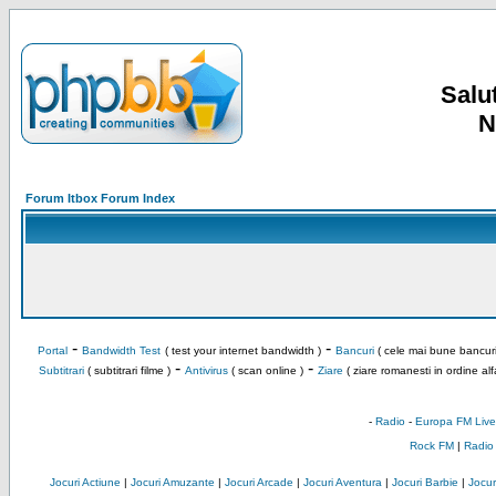
Salut
N
Forum Itbox Forum Index
-
-
Portal
Bandwidth Test
( test your internet bandwidth )
Bancuri
( cele mai bune bancuri
-
-
Subtitrari
( subtitrari filme )
Antivirus
( scan online )
Ziare
( ziare romanesti in ordine alf
-
Radio
-
Europa FM Live
Rock FM
|
Radio
Jocuri Actiune
|
Jocuri Amuzante
|
Jocuri Arcade
|
Jocuri Aventura
|
Jocuri Barbie
|
Jocuri