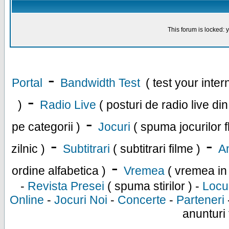
This forum is locked: y
-
Portal
Bandwidth Test
( test your inte
-
)
Radio Live
( posturi de radio live di
-
pe categorii )
Jocuri
( spuma jocurilor f
-
-
zilnic )
Subtitrari
( subtitrari filme )
An
-
ordine alfabetica )
Vremea
( vremea in
-
Revista Presei
( spuma stirilor ) -
Locu
Online
-
Jocuri Noi
-
Concerte
-
Parteneri
anunturi 