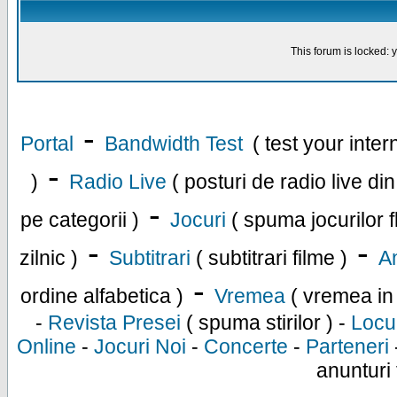
This forum is locked: y
-
Portal
Bandwidth Test
( test your inte
-
)
Radio Live
( posturi de radio live di
-
pe categorii )
Jocuri
( spuma jocurilor f
-
-
zilnic )
Subtitrari
( subtitrari filme )
An
-
ordine alfabetica )
Vremea
( vremea in
-
Revista Presei
( spuma stirilor ) -
Locu
Online
-
Jocuri Noi
-
Concerte
-
Parteneri
anunturi 