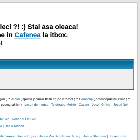
leci ?! :) Stai asa oleaca!
ne in
Cafenea
la itbox.
!
-
-
-
orii )
Jocuri
( spuma jocurilor flash de pe internet )
Horoscop
( horoscopul tau zilnic )
 spuma stirilor ) -
Locuri de munca
-
Telefoane Mobile
-
Cazare
-
Jocuri Online
-
Jocuri Noi
-
M Live
-
National FM Live
M
|
Radio Manele
Indemanare
|
Jocuri Logice
|
Jocuri Puzzle
|
Jocuri Racing
|
Jocuri Shootere
|
Jocuri Sport