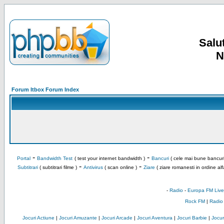
Salut
N
Forum Itbox Forum Index
-
-
Portal
Bandwidth Test
( test your internet bandwidth )
Bancuri
( cele mai bune bancuri
-
-
Subtitrari
( subtitrari filme )
Antivirus
( scan online )
Ziare
( ziare romanesti in ordine alf
-
Radio
-
Europa FM Live
Rock FM
|
Radio
Jocuri Actiune
|
Jocuri Amuzante
|
Jocuri Arcade
|
Jocuri Aventura
|
Jocuri Barbie
|
Jocuri