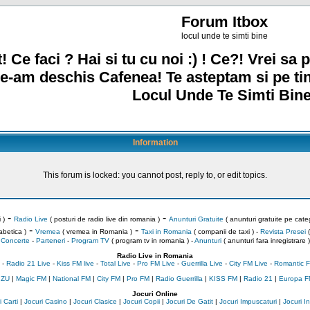
Forum Itbox
locul unde te simti bine
! Ce faci ? Hai si tu cu noi :) ! Ce?! Vrei sa p
e-am deschis Cafenea! Te asteptam si pe ti
Locul Unde Te Simti Bine
Information
This forum is locked: you cannot post, reply to, or edit topics.
-
-
 )
Radio Live
( posturi de radio live din romania )
Anunturi Gratuite
( anunturi gratuite pe categ
-
-
abetica )
Vremea
( vremea in Romania )
Taxi in Romania
( companii de taxi ) -
Revista Presei
(
Concerte
-
Parteneri
-
Program TV
( program tv in romania )
-
Anunturi
( anunturi fara inregistrare )
Radio Live in Romania
-
Radio 21 Live
-
Kiss FM live
-
Total Live
-
Pro FM Live
-
Guerrilla Live
-
City FM Live
-
Romantic F
 ZU
|
Magic FM
|
National FM
|
City FM
|
Pro FM
|
Radio Guerrilla
|
KISS FM
|
Radio 21
|
Europa F
Jocuri Online
 Carti
|
Jocuri Casino
|
Jocuri Clasice
|
Jocuri Copii
|
Jocuri De Gatit
|
Jocuri Impuscaturi
|
Jocuri 