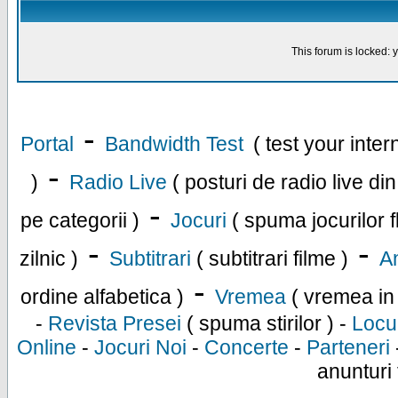
This forum is locked: y
-
Portal
Bandwidth Test
( test your inte
-
)
Radio Live
( posturi de radio live di
-
pe categorii )
Jocuri
( spuma jocurilor f
-
-
zilnic )
Subtitrari
( subtitrari filme )
An
-
ordine alfabetica )
Vremea
( vremea in
-
Revista Presei
( spuma stirilor ) -
Locu
Online
-
Jocuri Noi
-
Concerte
-
Parteneri
anunturi 