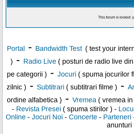
This forum is locked: y
-
Portal
Bandwidth Test
( test your inte
-
)
Radio Live
( posturi de radio live di
-
pe categorii )
Jocuri
( spuma jocurilor f
-
-
zilnic )
Subtitrari
( subtitrari filme )
An
-
ordine alfabetica )
Vremea
( vremea in
-
Revista Presei
( spuma stirilor ) -
Locu
Online
-
Jocuri Noi
-
Concerte
-
Parteneri
anunturi 