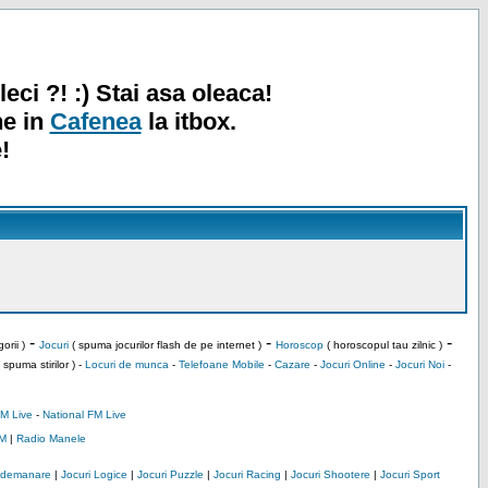
leci ?! :) Stai asa oleaca!
ne in
Cafenea
la itbox.
!
-
-
-
orii )
Jocuri
( spuma jocurilor flash de pe internet )
Horoscop
( horoscopul tau zilnic )
 spuma stirilor ) -
Locuri de munca
-
Telefoane Mobile
-
Cazare
-
Jocuri Online
-
Jocuri Noi
-
M Live
-
National FM Live
M
|
Radio Manele
Indemanare
|
Jocuri Logice
|
Jocuri Puzzle
|
Jocuri Racing
|
Jocuri Shootere
|
Jocuri Sport