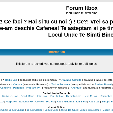
Forum Itbox
locul unde te simti bine
! Ce faci ? Hai si tu cu noi :) ! Ce?! Vrei sa p
e-am deschis Cafenea! Te asteptam si pe ti
Locul Unde Te Simti Bine
Information
This forum is locked: you cannot post, reply to, or edit topics.
-
-
 )
Radio Live
( posturi de radio live din romania )
Anunturi Gratuite
( anunturi gratuite pe categ
-
-
abetica )
Vremea
( vremea in Romania )
Taxi in Romania
( companii de taxi ) -
Revista Presei
(
Concerte
-
Parteneri
-
Program TV
( program tv in romania )
-
Anunturi
( anunturi fara inregistrare )
Radio Live in Romania
-
Radio 21 Live
-
Kiss FM live
-
Total Live
-
Pro FM Live
-
Guerrilla Live
-
City FM Live
-
Romantic F
 ZU
|
Magic FM
|
National FM
|
City FM
|
Pro FM
|
Radio Guerrilla
|
KISS FM
|
Radio 21
|
Europa F
Jocuri Online
 Carti
|
Jocuri Casino
|
Jocuri Clasice
|
Jocuri Copii
|
Jocuri De Gatit
|
Jocuri Impuscaturi
|
Jocuri 