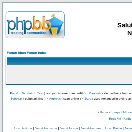
Salut
N
Forum Itbox Forum Index
-
-
Portal
Bandwidth Test
( test your internet bandwidth )
Bancuri
( cele mai bune bancuri
-
-
Subtitrari
( subtitrari filme )
Antivirus
( scan online )
Ziare
( ziare romanesti in ordine alf
-
Radio
-
Europa FM Live
Rock FM
|
Radio
Jocuri Actiune
|
Jocuri Amuzante
|
Jocuri Arcade
|
Jocuri Aventura
|
Jocuri Barbie
|
Jocuri