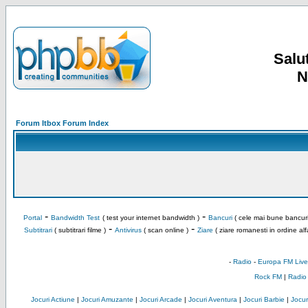
Salut
N
Forum Itbox Forum Index
-
-
Portal
Bandwidth Test
( test your internet bandwidth )
Bancuri
( cele mai bune bancuri
-
-
Subtitrari
( subtitrari filme )
Antivirus
( scan online )
Ziare
( ziare romanesti in ordine alf
-
Radio
-
Europa FM Live
Rock FM
|
Radio
Jocuri Actiune
|
Jocuri Amuzante
|
Jocuri Arcade
|
Jocuri Aventura
|
Jocuri Barbie
|
Jocuri