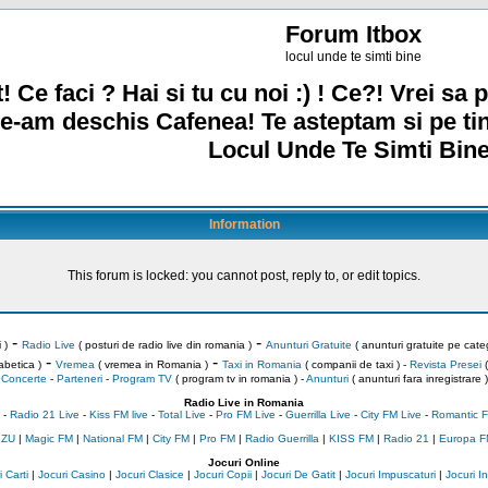
Forum Itbox
locul unde te simti bine
! Ce faci ? Hai si tu cu noi :) ! Ce?! Vrei sa p
e-am deschis Cafenea! Te asteptam si pe ti
Locul Unde Te Simti Bine
Information
This forum is locked: you cannot post, reply to, or edit topics.
-
-
 )
Radio Live
( posturi de radio live din romania )
Anunturi Gratuite
( anunturi gratuite pe categ
-
-
abetica )
Vremea
( vremea in Romania )
Taxi in Romania
( companii de taxi ) -
Revista Presei
(
Concerte
-
Parteneri
-
Program TV
( program tv in romania )
-
Anunturi
( anunturi fara inregistrare )
Radio Live in Romania
-
Radio 21 Live
-
Kiss FM live
-
Total Live
-
Pro FM Live
-
Guerrilla Live
-
City FM Live
-
Romantic F
 ZU
|
Magic FM
|
National FM
|
City FM
|
Pro FM
|
Radio Guerrilla
|
KISS FM
|
Radio 21
|
Europa F
Jocuri Online
 Carti
|
Jocuri Casino
|
Jocuri Clasice
|
Jocuri Copii
|
Jocuri De Gatit
|
Jocuri Impuscaturi
|
Jocuri 