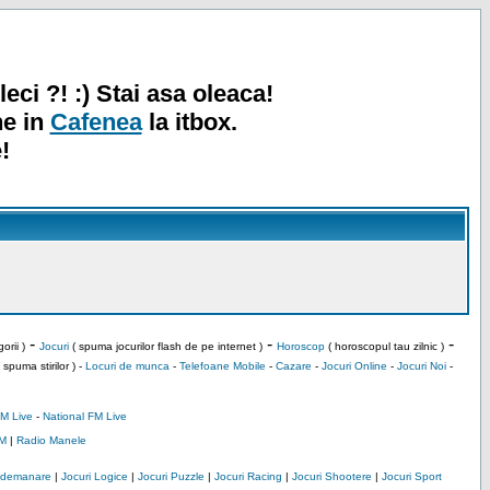
leci ?! :) Stai asa oleaca!
ne in
Cafenea
la itbox.
!
-
-
-
orii )
Jocuri
( spuma jocurilor flash de pe internet )
Horoscop
( horoscopul tau zilnic )
 spuma stirilor ) -
Locuri de munca
-
Telefoane Mobile
-
Cazare
-
Jocuri Online
-
Jocuri Noi
-
M Live
-
National FM Live
M
|
Radio Manele
Indemanare
|
Jocuri Logice
|
Jocuri Puzzle
|
Jocuri Racing
|
Jocuri Shootere
|
Jocuri Sport