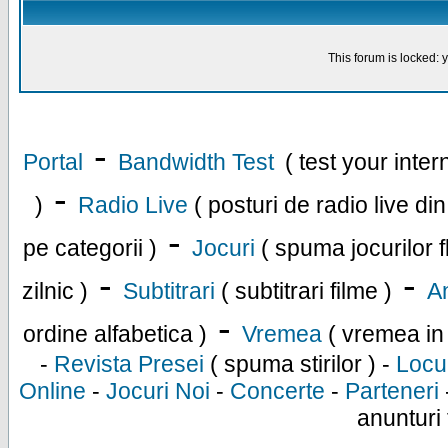
This forum is locked: y
-
Portal
Bandwidth Test
( test your inte
-
)
Radio Live
( posturi de radio live di
-
pe categorii )
Jocuri
( spuma jocurilor f
-
-
zilnic )
Subtitrari
( subtitrari filme )
An
-
ordine alfabetica )
Vremea
( vremea in
-
Revista Presei
( spuma stirilor ) -
Locu
Online
-
Jocuri Noi
-
Concerte
-
Parteneri
anunturi 