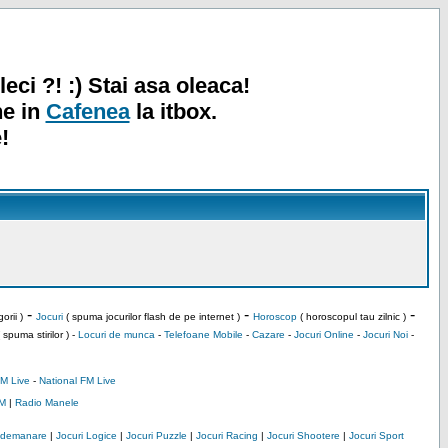
leci ?! :) Stai asa oleaca!
ne in
Cafenea
la itbox.
!
-
-
-
orii )
Jocuri
( spuma jocurilor flash de pe internet )
Horoscop
( horoscopul tau zilnic )
 spuma stirilor ) -
Locuri de munca
-
Telefoane Mobile
-
Cazare
-
Jocuri Online
-
Jocuri Noi
-
M Live
-
National FM Live
M
|
Radio Manele
Indemanare
|
Jocuri Logice
|
Jocuri Puzzle
|
Jocuri Racing
|
Jocuri Shootere
|
Jocuri Sport