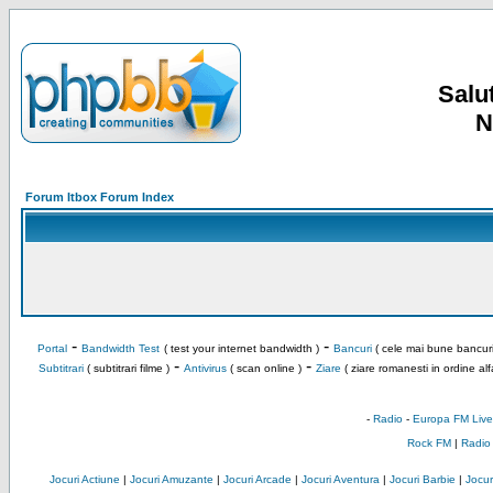
Salut
N
Forum Itbox Forum Index
-
-
Portal
Bandwidth Test
( test your internet bandwidth )
Bancuri
( cele mai bune bancuri
-
-
Subtitrari
( subtitrari filme )
Antivirus
( scan online )
Ziare
( ziare romanesti in ordine alf
-
Radio
-
Europa FM Live
Rock FM
|
Radio
Jocuri Actiune
|
Jocuri Amuzante
|
Jocuri Arcade
|
Jocuri Aventura
|
Jocuri Barbie
|
Jocuri