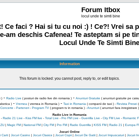
Forum Itbox
locul unde te simti bine
! Ce faci ? Hai si tu cu noi :) ! Ce?! Vrei sa p
e-am deschis Cafenea! Te asteptam si pe ti
Locul Unde Te Simti Bine
Information
This forum is locked: you cannot post, reply to, or edit topics.
-
-
 )
Radio Live
( posturi de radio live din romania )
Anunturi Gratuite
( anunturi gratuite pe categ
-
-
abetica )
Vremea
( vremea in Romania )
Taxi in Romania
( companii de taxi ) -
Revista Presei
(
Concerte
-
Parteneri
-
Program TV
( program tv in romania )
-
Anunturi
( anunturi fara inregistrare )
Radio Live in Romania
-
Radio 21 Live
-
Kiss FM live
-
Total Live
-
Pro FM Live
-
Guerrilla Live
-
City FM Live
-
Romantic F
 ZU
|
Magic FM
|
National FM
|
City FM
|
Pro FM
|
Radio Guerrilla
|
KISS FM
|
Radio 21
|
Europa F
Jocuri Online
 Carti
|
Jocuri Casino
|
Jocuri Clasice
|
Jocuri Copii
|
Jocuri De Gatit
|
Jocuri Impuscaturi
|
Jocuri 