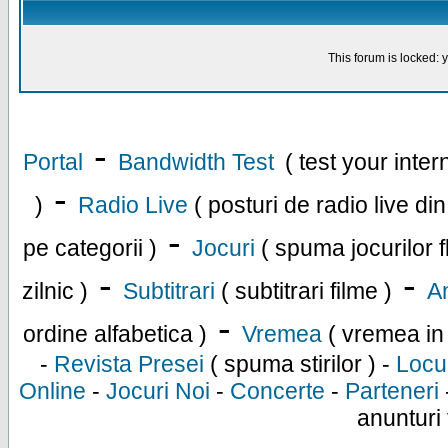
This forum is locked: y
-
Portal
Bandwidth Test
( test your inte
-
)
Radio Live
( posturi de radio live di
-
pe categorii )
Jocuri
( spuma jocurilor f
-
-
zilnic )
Subtitrari
( subtitrari filme )
An
-
ordine alfabetica )
Vremea
( vremea in
-
Revista Presei
( spuma stirilor ) -
Locu
Online
-
Jocuri Noi
-
Concerte
-
Parteneri
anunturi 