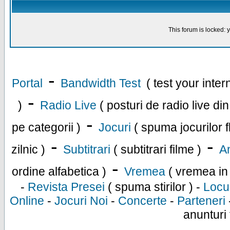
This forum is locked: y
-
Portal
Bandwidth Test
( test your inte
-
)
Radio Live
( posturi de radio live di
-
pe categorii )
Jocuri
( spuma jocurilor f
-
-
zilnic )
Subtitrari
( subtitrari filme )
An
-
ordine alfabetica )
Vremea
( vremea in
-
Revista Presei
( spuma stirilor ) -
Locu
Online
-
Jocuri Noi
-
Concerte
-
Parteneri
anunturi 