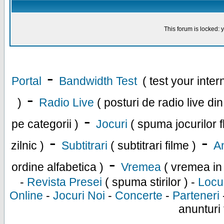
This forum is locked: y
-
Portal
Bandwidth Test
( test your inte
-
)
Radio Live
( posturi de radio live di
-
pe categorii )
Jocuri
( spuma jocurilor f
-
-
zilnic )
Subtitrari
( subtitrari filme )
An
-
ordine alfabetica )
Vremea
( vremea in
-
Revista Presei
( spuma stirilor ) -
Locu
Online
-
Jocuri Noi
-
Concerte
-
Parteneri
anunturi 