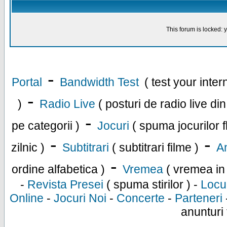
This forum is locked: y
-
Portal
Bandwidth Test
( test your inte
-
)
Radio Live
( posturi de radio live di
-
pe categorii )
Jocuri
( spuma jocurilor f
-
-
zilnic )
Subtitrari
( subtitrari filme )
An
-
ordine alfabetica )
Vremea
( vremea in
-
Revista Presei
( spuma stirilor ) -
Locu
Online
-
Jocuri Noi
-
Concerte
-
Parteneri
anunturi 