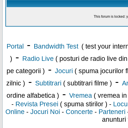
This forum is locked: y
-
Portal
Bandwidth Test
( test your inte
-
)
Radio Live
( posturi de radio live di
-
pe categorii )
Jocuri
( spuma jocurilor f
-
-
zilnic )
Subtitrari
( subtitrari filme )
An
-
ordine alfabetica )
Vremea
( vremea in
-
Revista Presei
( spuma stirilor ) -
Locu
Online
-
Jocuri Noi
-
Concerte
-
Parteneri
anunturi 