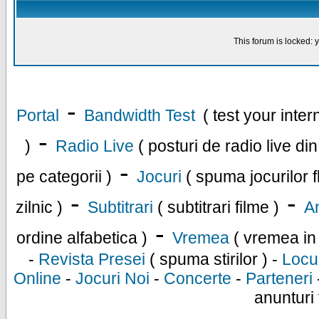
This forum is locked: y
-
Portal
Bandwidth Test
( test your inte
-
)
Radio Live
( posturi de radio live di
-
pe categorii )
Jocuri
( spuma jocurilor f
-
-
zilnic )
Subtitrari
( subtitrari filme )
An
-
ordine alfabetica )
Vremea
( vremea in
-
Revista Presei
( spuma stirilor ) -
Locu
Online
-
Jocuri Noi
-
Concerte
-
Parteneri
anunturi 