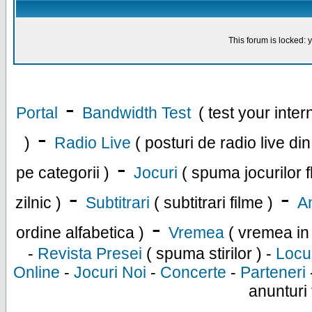
This forum is locked: y
-
Portal
Bandwidth Test
( test your inte
-
)
Radio Live
( posturi de radio live di
-
pe categorii )
Jocuri
( spuma jocurilor f
-
-
zilnic )
Subtitrari
( subtitrari filme )
An
-
ordine alfabetica )
Vremea
( vremea in
-
Revista Presei
( spuma stirilor ) -
Locu
Online
-
Jocuri Noi
-
Concerte
-
Parteneri
anunturi 