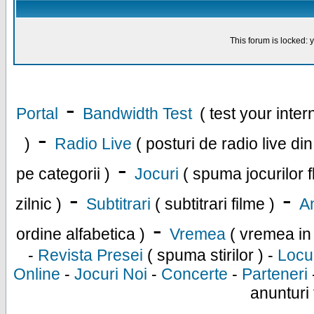
This forum is locked: y
-
Portal
Bandwidth Test
( test your inte
-
)
Radio Live
( posturi de radio live di
-
pe categorii )
Jocuri
( spuma jocurilor f
-
-
zilnic )
Subtitrari
( subtitrari filme )
An
-
ordine alfabetica )
Vremea
( vremea in
-
Revista Presei
( spuma stirilor ) -
Locu
Online
-
Jocuri Noi
-
Concerte
-
Parteneri
anunturi 