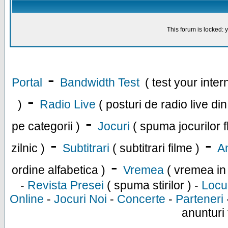
This forum is locked: y
-
Portal
Bandwidth Test
( test your inte
-
)
Radio Live
( posturi de radio live di
-
pe categorii )
Jocuri
( spuma jocurilor f
-
-
zilnic )
Subtitrari
( subtitrari filme )
An
-
ordine alfabetica )
Vremea
( vremea in
-
Revista Presei
( spuma stirilor ) -
Locu
Online
-
Jocuri Noi
-
Concerte
-
Parteneri
anunturi 