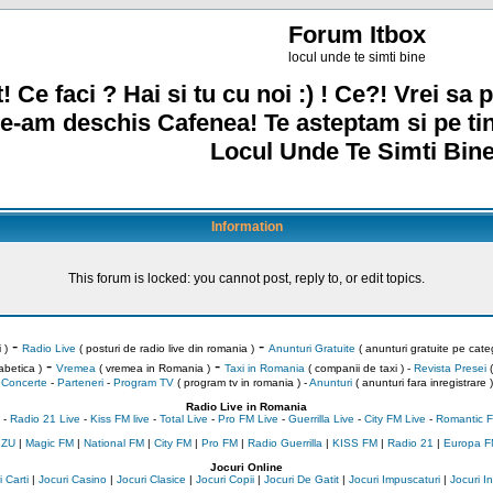
Forum Itbox
locul unde te simti bine
! Ce faci ? Hai si tu cu noi :) ! Ce?! Vrei sa p
e-am deschis Cafenea! Te asteptam si pe ti
Locul Unde Te Simti Bine
Information
This forum is locked: you cannot post, reply to, or edit topics.
-
-
 )
Radio Live
( posturi de radio live din romania )
Anunturi Gratuite
( anunturi gratuite pe categ
-
-
abetica )
Vremea
( vremea in Romania )
Taxi in Romania
( companii de taxi ) -
Revista Presei
(
Concerte
-
Parteneri
-
Program TV
( program tv in romania )
-
Anunturi
( anunturi fara inregistrare )
Radio Live in Romania
-
Radio 21 Live
-
Kiss FM live
-
Total Live
-
Pro FM Live
-
Guerrilla Live
-
City FM Live
-
Romantic F
 ZU
|
Magic FM
|
National FM
|
City FM
|
Pro FM
|
Radio Guerrilla
|
KISS FM
|
Radio 21
|
Europa F
Jocuri Online
 Carti
|
Jocuri Casino
|
Jocuri Clasice
|
Jocuri Copii
|
Jocuri De Gatit
|
Jocuri Impuscaturi
|
Jocuri 