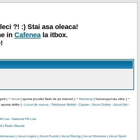
leci ?! :) Stai asa oleaca!
ne in
Cafenea
la itbox.
!
-
-
-
orii )
Jocuri
( spuma jocurilor flash de pe internet )
Horoscop
( horoscopul tau zilnic )
 spuma stirilor ) -
Locuri de munca
-
Telefoane Mobile
-
Cazare
-
Jocuri Online
-
Jocuri Noi
-
M Live
-
National FM Live
M
|
Radio Manele
Indemanare
|
Jocuri Logice
|
Jocuri Puzzle
|
Jocuri Racing
|
Jocuri Shootere
|
Jocuri Sport