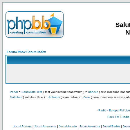
Salut
N
Forum Itbox Forum Index
-
-
Portal
Bandwidth Test
( test your internet bandwidth )
Bancuri
( cele mai bune bancuri
-
-
Subtitrari
( subtitrari filme )
Antivirus
( scan online )
Ziare
( ziare romanesti in ordine alf
-
Radio
-
Europa FM Live
Rock FM
|
Radio
Jocuri Actiune
|
Jocuri Amuzante
|
Jocuri Arcade
|
Jocuri Aventura
|
Jocuri Barbie
|
Jocuri