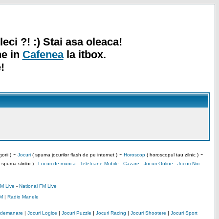
leci ?! :) Stai asa oleaca!
ne in
Cafenea
la itbox.
!
-
-
-
orii )
Jocuri
( spuma jocurilor flash de pe internet )
Horoscop
( horoscopul tau zilnic )
 spuma stirilor ) -
Locuri de munca
-
Telefoane Mobile
-
Cazare
-
Jocuri Online
-
Jocuri Noi
-
M Live
-
National FM Live
M
|
Radio Manele
Indemanare
|
Jocuri Logice
|
Jocuri Puzzle
|
Jocuri Racing
|
Jocuri Shootere
|
Jocuri Sport