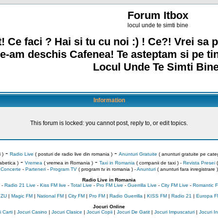
Forum Itbox
locul unde te simti bine
! Ce faci ? Hai si tu cu noi :) ! Ce?! Vrei sa p
e-am deschis Cafenea! Te asteptam si pe ti
Locul Unde Te Simti Bine
Information
This forum is locked: you cannot post, reply to, or edit topics.
-
-
 )
Radio Live
( posturi de radio live din romania )
Anunturi Gratuite
( anunturi gratuite pe categ
-
-
abetica )
Vremea
( vremea in Romania )
Taxi in Romania
( companii de taxi ) -
Revista Presei
(
Concerte
-
Parteneri
-
Program TV
( program tv in romania )
-
Anunturi
( anunturi fara inregistrare )
Radio Live in Romania
-
Radio 21 Live
-
Kiss FM live
-
Total Live
-
Pro FM Live
-
Guerrilla Live
-
City FM Live
-
Romantic F
 ZU
|
Magic FM
|
National FM
|
City FM
|
Pro FM
|
Radio Guerrilla
|
KISS FM
|
Radio 21
|
Europa F
Jocuri Online
 Carti
|
Jocuri Casino
|
Jocuri Clasice
|
Jocuri Copii
|
Jocuri De Gatit
|
Jocuri Impuscaturi
|
Jocuri 