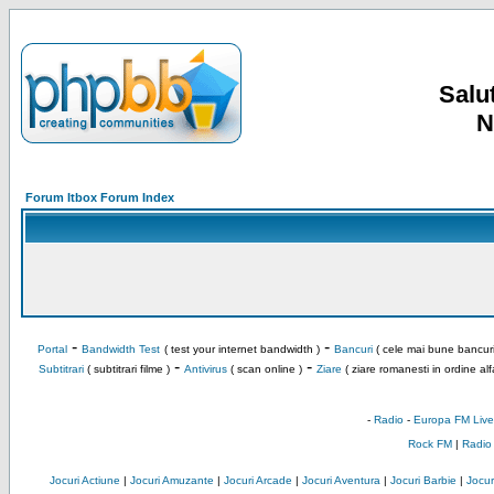
Salut
N
Forum Itbox Forum Index
-
-
Portal
Bandwidth Test
( test your internet bandwidth )
Bancuri
( cele mai bune bancuri
-
-
Subtitrari
( subtitrari filme )
Antivirus
( scan online )
Ziare
( ziare romanesti in ordine alf
-
Radio
-
Europa FM Live
Rock FM
|
Radio
Jocuri Actiune
|
Jocuri Amuzante
|
Jocuri Arcade
|
Jocuri Aventura
|
Jocuri Barbie
|
Jocuri