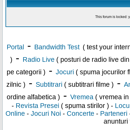
This forum is locked: y
-
Portal
Bandwidth Test
( test your inte
-
)
Radio Live
( posturi de radio live di
-
pe categorii )
Jocuri
( spuma jocurilor f
-
-
zilnic )
Subtitrari
( subtitrari filme )
An
-
ordine alfabetica )
Vremea
( vremea in
-
Revista Presei
( spuma stirilor ) -
Locu
Online
-
Jocuri Noi
-
Concerte
-
Parteneri
anunturi 