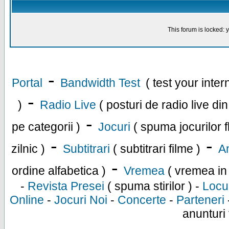
This forum is locked: y
-
Portal
Bandwidth Test
( test your inte
-
)
Radio Live
( posturi de radio live di
-
pe categorii )
Jocuri
( spuma jocurilor f
-
-
zilnic )
Subtitrari
( subtitrari filme )
An
-
ordine alfabetica )
Vremea
( vremea in
-
Revista Presei
( spuma stirilor ) -
Locu
Online
-
Jocuri Noi
-
Concerte
-
Parteneri
anunturi 