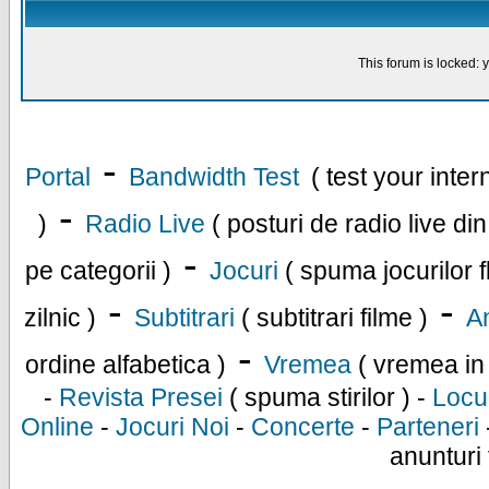
This forum is locked: y
-
Portal
Bandwidth Test
( test your inte
-
)
Radio Live
( posturi de radio live di
-
pe categorii )
Jocuri
( spuma jocurilor f
-
-
zilnic )
Subtitrari
( subtitrari filme )
An
-
ordine alfabetica )
Vremea
( vremea in
-
Revista Presei
( spuma stirilor ) -
Locu
Online
-
Jocuri Noi
-
Concerte
-
Parteneri
anunturi 