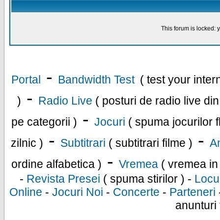
This forum is locked: y
-
Portal
Bandwidth Test
( test your inte
-
)
Radio Live
( posturi de radio live di
-
pe categorii )
Jocuri
( spuma jocurilor f
-
-
zilnic )
Subtitrari
( subtitrari filme )
An
-
ordine alfabetica )
Vremea
( vremea in
-
Revista Presei
( spuma stirilor ) -
Locu
Online
-
Jocuri Noi
-
Concerte
-
Parteneri
anunturi 