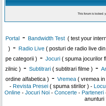
This forum is locked: y
-
Portal
Bandwidth Test
( test your inte
-
)
Radio Live
( posturi de radio live di
-
pe categorii )
Jocuri
( spuma jocurilor f
-
-
zilnic )
Subtitrari
( subtitrari filme )
An
-
ordine alfabetica )
Vremea
( vremea in
-
Revista Presei
( spuma stirilor ) -
Locu
Online
-
Jocuri Noi
-
Concerte
-
Parteneri
anunturi 