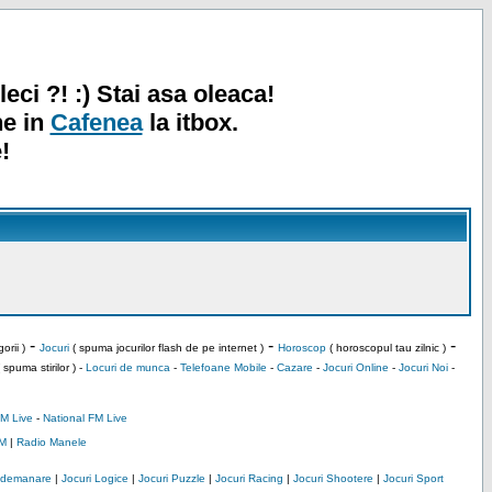
leci ?! :) Stai asa oleaca!
ne in
Cafenea
la itbox.
!
-
-
-
orii )
Jocuri
( spuma jocurilor flash de pe internet )
Horoscop
( horoscopul tau zilnic )
 spuma stirilor ) -
Locuri de munca
-
Telefoane Mobile
-
Cazare
-
Jocuri Online
-
Jocuri Noi
-
M Live
-
National FM Live
M
|
Radio Manele
Indemanare
|
Jocuri Logice
|
Jocuri Puzzle
|
Jocuri Racing
|
Jocuri Shootere
|
Jocuri Sport