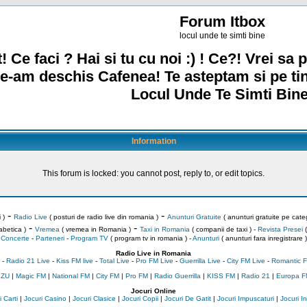
Forum Itbox
locul unde te simti bine
! Ce faci ? Hai si tu cu noi :) ! Ce?! Vrei sa p
e-am deschis Cafenea! Te asteptam si pe ti
Locul Unde Te Simti Bine
Information
This forum is locked: you cannot post, reply to, or edit topics.
-
-
 )
Radio Live
( posturi de radio live din romania )
Anunturi Gratuite
( anunturi gratuite pe categ
-
-
abetica )
Vremea
( vremea in Romania )
Taxi in Romania
( companii de taxi ) -
Revista Presei
(
Concerte
-
Parteneri
-
Program TV
( program tv in romania )
-
Anunturi
( anunturi fara inregistrare )
Radio Live in Romania
-
Radio 21 Live
-
Kiss FM live
-
Total Live
-
Pro FM Live
-
Guerrilla Live
-
City FM Live
-
Romantic F
 ZU
|
Magic FM
|
National FM
|
City FM
|
Pro FM
|
Radio Guerrilla
|
KISS FM
|
Radio 21
|
Europa F
Jocuri Online
 Carti
|
Jocuri Casino
|
Jocuri Clasice
|
Jocuri Copii
|
Jocuri De Gatit
|
Jocuri Impuscaturi
|
Jocuri 