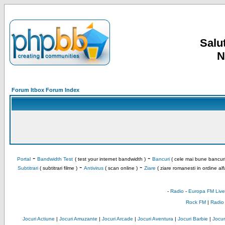
Salut
N
Forum Itbox Forum Index
-
-
Portal
Bandwidth Test
( test your internet bandwidth )
Bancuri
( cele mai bune bancuri
-
-
Subtitrari
( subtitrari filme )
Antivirus
( scan online )
Ziare
( ziare romanesti in ordine alf
-
Radio
-
Europa FM Live
Rock FM
|
Radio
Jocuri Actiune
|
Jocuri Amuzante
|
Jocuri Arcade
|
Jocuri Aventura
|
Jocuri Barbie
|
Jocuri