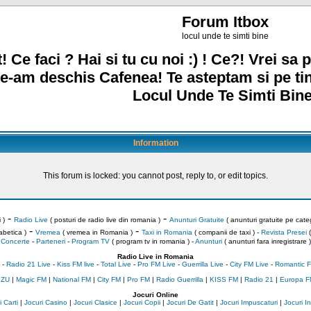
Forum Itbox
locul unde te simti bine
! Ce faci ? Hai si tu cu noi :) ! Ce?! Vrei sa p
e-am deschis Cafenea! Te asteptam si pe ti
Locul Unde Te Simti Bine
Information
This forum is locked: you cannot post, reply to, or edit topics.
-
-
 )
Radio Live
( posturi de radio live din romania )
Anunturi Gratuite
( anunturi gratuite pe categ
-
-
abetica )
Vremea
( vremea in Romania )
Taxi in Romania
( companii de taxi ) -
Revista Presei
(
Concerte
-
Parteneri
-
Program TV
( program tv in romania )
-
Anunturi
( anunturi fara inregistrare )
Radio Live in Romania
-
Radio 21 Live
-
Kiss FM live
-
Total Live
-
Pro FM Live
-
Guerrilla Live
-
City FM Live
-
Romantic F
 ZU
|
Magic FM
|
National FM
|
City FM
|
Pro FM
|
Radio Guerrilla
|
KISS FM
|
Radio 21
|
Europa F
Jocuri Online
 Carti
|
Jocuri Casino
|
Jocuri Clasice
|
Jocuri Copii
|
Jocuri De Gatit
|
Jocuri Impuscaturi
|
Jocuri 