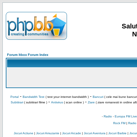
Salut
N
Forum Itbox Forum Index
-
-
Portal
Bandwidth Test
( test your internet bandwidth )
Bancuri
( cele mai bune bancuri
-
-
Subtitrari
( subtitrari filme )
Antivirus
( scan online )
Ziare
( ziare romanesti in ordine alf
-
Radio
-
Europa FM Live
Rock FM
|
Radio
Jocuri Actiune
|
Jocuri Amuzante
|
Jocuri Arcade
|
Jocuri Aventura
|
Jocuri Barbie
|
Jocuri