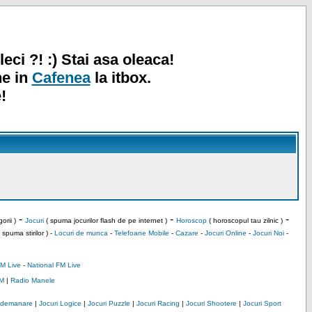
leci ?! :) Stai asa oleaca!
ne in
Cafenea
la itbox.
!
-
-
-
orii )
Jocuri
( spuma jocurilor flash de pe internet )
Horoscop
( horoscopul tau zilnic )
 spuma stirilor ) -
Locuri de munca
-
Telefoane Mobile
-
Cazare
-
Jocuri Online
-
Jocuri Noi
-
M Live
-
National FM Live
M
|
Radio Manele
Indemanare
|
Jocuri Logice
|
Jocuri Puzzle
|
Jocuri Racing
|
Jocuri Shootere
|
Jocuri Sport