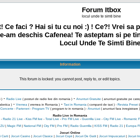
Forum Itbox
locul unde te simti bine
! Ce faci ? Hai si tu cu noi :) ! Ce?! Vrei sa p
e-am deschis Cafenea! Te asteptam si pe ti
Locul Unde Te Simti Bine
Information
This forum is locked: you cannot post, reply to, or edit topics.
-
-
 )
Radio Live
( posturi de radio live din romania )
Anunturi Gratuite
( anunturi gratuite pe categ
-
-
abetica )
Vremea
( vremea in Romania )
Taxi in Romania
( companii de taxi ) -
Revista Presei
(
Concerte
-
Parteneri
-
Program TV
( program tv in romania )
-
Anunturi
( anunturi fara inregistrare )
Radio Live in Romania
-
Radio 21 Live
-
Kiss FM live
-
Total Live
-
Pro FM Live
-
Guerrilla Live
-
City FM Live
-
Romantic F
 ZU
|
Magic FM
|
National FM
|
City FM
|
Pro FM
|
Radio Guerrilla
|
KISS FM
|
Radio 21
|
Europa F
Jocuri Online
 Carti
|
Jocuri Casino
|
Jocuri Clasice
|
Jocuri Copii
|
Jocuri De Gatit
|
Jocuri Impuscaturi
|
Jocuri 