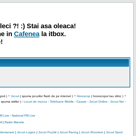
leci ?! :) Stai asa oleaca!
ne in
Cafenea
la itbox.
!
-
-
-
orii )
Jocuri
( spuma jocurilor flash de pe internet )
Horoscop
( horoscopul tau zilnic )
 spuma stirilor ) -
Locuri de munca
-
Telefoane Mobile
-
Cazare
-
Jocuri Online
-
Jocuri Noi
-
M Live
-
National FM Live
M
|
Radio Manele
Indemanare
|
Jocuri Logice
|
Jocuri Puzzle
|
Jocuri Racing
|
Jocuri Shootere
|
Jocuri Sport