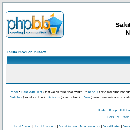
Salut
N
Forum Itbox Forum Index
-
-
Portal
Bandwidth Test
( test your internet bandwidth )
Bancuri
( cele mai bune bancuri
-
-
Subtitrari
( subtitrari filme )
Antivirus
( scan online )
Ziare
( ziare romanesti in ordine alf
-
Radio
-
Europa FM Live
Rock FM
|
Radio
Jocuri Actiune
|
Jocuri Amuzante
|
Jocuri Arcade
|
Jocuri Aventura
|
Jocuri Barbie
|
Jocuri