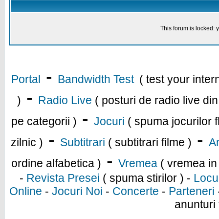
This forum is locked: y
-
Portal
Bandwidth Test
( test your inte
-
)
Radio Live
( posturi de radio live di
-
pe categorii )
Jocuri
( spuma jocurilor f
-
-
zilnic )
Subtitrari
( subtitrari filme )
An
-
ordine alfabetica )
Vremea
( vremea in
-
Revista Presei
( spuma stirilor ) -
Locu
Online
-
Jocuri Noi
-
Concerte
-
Parteneri
anunturi 