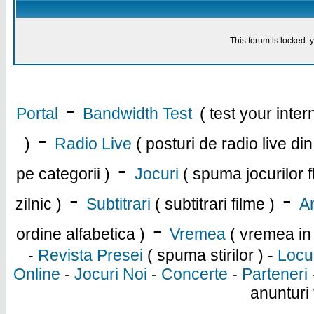
This forum is locked: y
-
Portal
Bandwidth Test
( test your inte
-
)
Radio Live
( posturi de radio live di
-
pe categorii )
Jocuri
( spuma jocurilor f
-
-
zilnic )
Subtitrari
( subtitrari filme )
An
-
ordine alfabetica )
Vremea
( vremea in
-
Revista Presei
( spuma stirilor ) -
Locu
Online
-
Jocuri Noi
-
Concerte
-
Parteneri
anunturi 