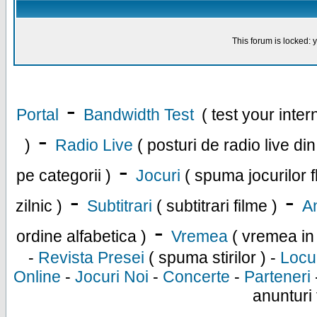
This forum is locked: y
-
Portal
Bandwidth Test
( test your inte
-
)
Radio Live
( posturi de radio live di
-
pe categorii )
Jocuri
( spuma jocurilor f
-
-
zilnic )
Subtitrari
( subtitrari filme )
An
-
ordine alfabetica )
Vremea
( vremea in
-
Revista Presei
( spuma stirilor ) -
Locu
Online
-
Jocuri Noi
-
Concerte
-
Parteneri
anunturi 