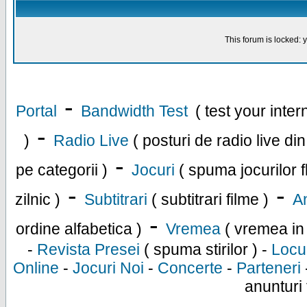
This forum is locked: y
-
Portal
Bandwidth Test
( test your inte
-
)
Radio Live
( posturi de radio live di
-
pe categorii )
Jocuri
( spuma jocurilor f
-
-
zilnic )
Subtitrari
( subtitrari filme )
An
-
ordine alfabetica )
Vremea
( vremea in
-
Revista Presei
( spuma stirilor ) -
Locu
Online
-
Jocuri Noi
-
Concerte
-
Parteneri
anunturi 