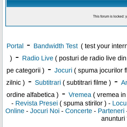
This forum is locked: y
-
Portal
Bandwidth Test
( test your inte
-
)
Radio Live
( posturi de radio live di
-
pe categorii )
Jocuri
( spuma jocurilor f
-
-
zilnic )
Subtitrari
( subtitrari filme )
An
-
ordine alfabetica )
Vremea
( vremea in
-
Revista Presei
( spuma stirilor ) -
Locu
Online
-
Jocuri Noi
-
Concerte
-
Parteneri
anunturi 