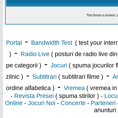
This forum is locked: y
-
Portal
Bandwidth Test
( test your inte
-
)
Radio Live
( posturi de radio live di
-
pe categorii )
Jocuri
( spuma jocurilor f
-
-
zilnic )
Subtitrari
( subtitrari filme )
An
-
ordine alfabetica )
Vremea
( vremea in
-
Revista Presei
( spuma stirilor ) -
Locu
Online
-
Jocuri Noi
-
Concerte
-
Parteneri
anunturi 