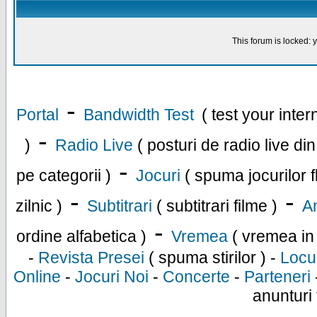
This forum is locked: y
-
Portal
Bandwidth Test
( test your inte
-
)
Radio Live
( posturi de radio live di
-
pe categorii )
Jocuri
( spuma jocurilor f
-
-
zilnic )
Subtitrari
( subtitrari filme )
An
-
ordine alfabetica )
Vremea
( vremea in
-
Revista Presei
( spuma stirilor ) -
Locu
Online
-
Jocuri Noi
-
Concerte
-
Parteneri
anunturi 