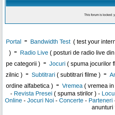
This forum is locked: y
-
Portal
Bandwidth Test
( test your inte
-
)
Radio Live
( posturi de radio live di
-
pe categorii )
Jocuri
( spuma jocurilor f
-
-
zilnic )
Subtitrari
( subtitrari filme )
An
-
ordine alfabetica )
Vremea
( vremea in
-
Revista Presei
( spuma stirilor ) -
Locu
Online
-
Jocuri Noi
-
Concerte
-
Parteneri
anunturi 