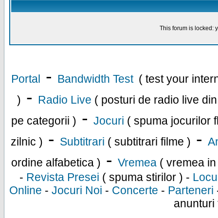
This forum is locked: y
-
Portal
Bandwidth Test
( test your inte
-
)
Radio Live
( posturi de radio live di
-
pe categorii )
Jocuri
( spuma jocurilor f
-
-
zilnic )
Subtitrari
( subtitrari filme )
An
-
ordine alfabetica )
Vremea
( vremea in
-
Revista Presei
( spuma stirilor ) -
Locu
Online
-
Jocuri Noi
-
Concerte
-
Parteneri
anunturi 