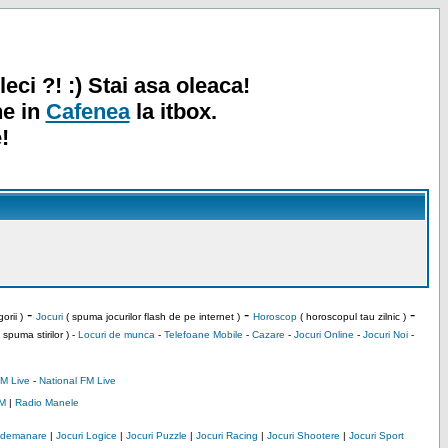
leci ?! :) Stai asa oleaca!
ne in
Cafenea
la itbox.
!
-
-
-
orii )
Jocuri
( spuma jocurilor flash de pe internet )
Horoscop
( horoscopul tau zilnic )
 spuma stirilor ) -
Locuri de munca
-
Telefoane Mobile
-
Cazare
-
Jocuri Online
-
Jocuri Noi
-
M Live
-
National FM Live
M
|
Radio Manele
Indemanare
|
Jocuri Logice
|
Jocuri Puzzle
|
Jocuri Racing
|
Jocuri Shootere
|
Jocuri Sport