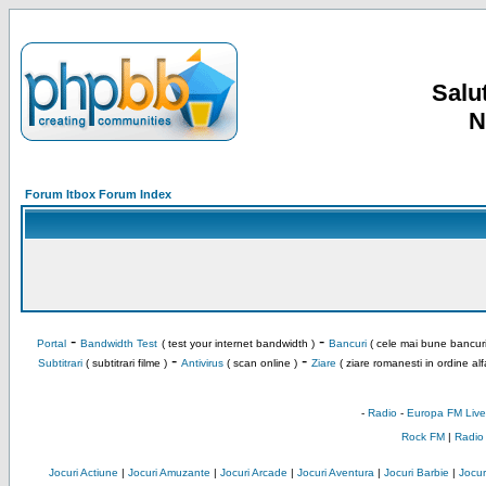
Salut
N
Forum Itbox Forum Index
-
-
Portal
Bandwidth Test
( test your internet bandwidth )
Bancuri
( cele mai bune bancuri
-
-
Subtitrari
( subtitrari filme )
Antivirus
( scan online )
Ziare
( ziare romanesti in ordine alf
-
Radio
-
Europa FM Live
Rock FM
|
Radio
Jocuri Actiune
|
Jocuri Amuzante
|
Jocuri Arcade
|
Jocuri Aventura
|
Jocuri Barbie
|
Jocuri