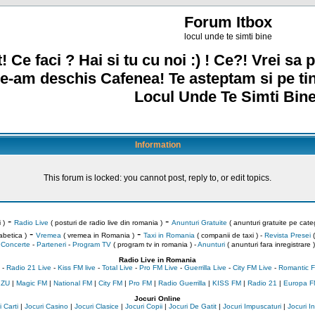
Forum Itbox
locul unde te simti bine
! Ce faci ? Hai si tu cu noi :) ! Ce?! Vrei sa p
e-am deschis Cafenea! Te asteptam si pe ti
Locul Unde Te Simti Bine
Information
This forum is locked: you cannot post, reply to, or edit topics.
-
-
 )
Radio Live
( posturi de radio live din romania )
Anunturi Gratuite
( anunturi gratuite pe categ
-
-
abetica )
Vremea
( vremea in Romania )
Taxi in Romania
( companii de taxi ) -
Revista Presei
(
Concerte
-
Parteneri
-
Program TV
( program tv in romania )
-
Anunturi
( anunturi fara inregistrare )
Radio Live in Romania
-
Radio 21 Live
-
Kiss FM live
-
Total Live
-
Pro FM Live
-
Guerrilla Live
-
City FM Live
-
Romantic F
 ZU
|
Magic FM
|
National FM
|
City FM
|
Pro FM
|
Radio Guerrilla
|
KISS FM
|
Radio 21
|
Europa F
Jocuri Online
 Carti
|
Jocuri Casino
|
Jocuri Clasice
|
Jocuri Copii
|
Jocuri De Gatit
|
Jocuri Impuscaturi
|
Jocuri 