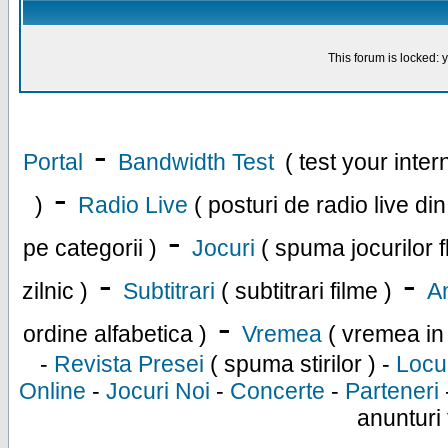
This forum is locked: y
-
Portal
Bandwidth Test
( test your inte
-
)
Radio Live
( posturi de radio live di
-
pe categorii )
Jocuri
( spuma jocurilor f
-
-
zilnic )
Subtitrari
( subtitrari filme )
An
-
ordine alfabetica )
Vremea
( vremea in
-
Revista Presei
( spuma stirilor ) -
Locu
Online
-
Jocuri Noi
-
Concerte
-
Parteneri
anunturi 