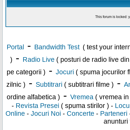
This forum is locked: y
-
Portal
Bandwidth Test
( test your inte
-
)
Radio Live
( posturi de radio live di
-
pe categorii )
Jocuri
( spuma jocurilor f
-
-
zilnic )
Subtitrari
( subtitrari filme )
An
-
ordine alfabetica )
Vremea
( vremea in
-
Revista Presei
( spuma stirilor ) -
Locu
Online
-
Jocuri Noi
-
Concerte
-
Parteneri
anunturi 