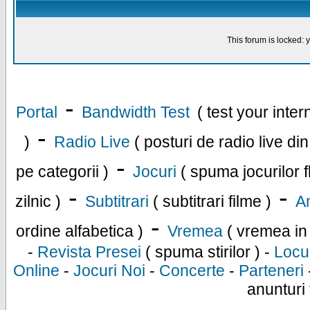
This forum is locked: y
-
Portal
Bandwidth Test
( test your inte
-
)
Radio Live
( posturi de radio live di
-
pe categorii )
Jocuri
( spuma jocurilor f
-
-
zilnic )
Subtitrari
( subtitrari filme )
An
-
ordine alfabetica )
Vremea
( vremea in
-
Revista Presei
( spuma stirilor ) -
Locu
Online
-
Jocuri Noi
-
Concerte
-
Parteneri
anunturi 