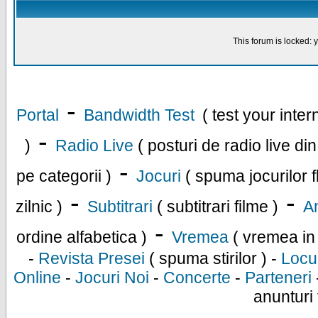
This forum is locked: y
-
Portal
Bandwidth Test
( test your inte
-
)
Radio Live
( posturi de radio live di
-
pe categorii )
Jocuri
( spuma jocurilor f
-
-
zilnic )
Subtitrari
( subtitrari filme )
An
-
ordine alfabetica )
Vremea
( vremea in
-
Revista Presei
( spuma stirilor ) -
Locu
Online
-
Jocuri Noi
-
Concerte
-
Parteneri
anunturi 