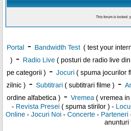
This forum is locked: y
-
Portal
Bandwidth Test
( test your inte
-
)
Radio Live
( posturi de radio live di
-
pe categorii )
Jocuri
( spuma jocurilor f
-
-
zilnic )
Subtitrari
( subtitrari filme )
An
-
ordine alfabetica )
Vremea
( vremea in
-
Revista Presei
( spuma stirilor ) -
Locu
Online
-
Jocuri Noi
-
Concerte
-
Parteneri
anunturi 