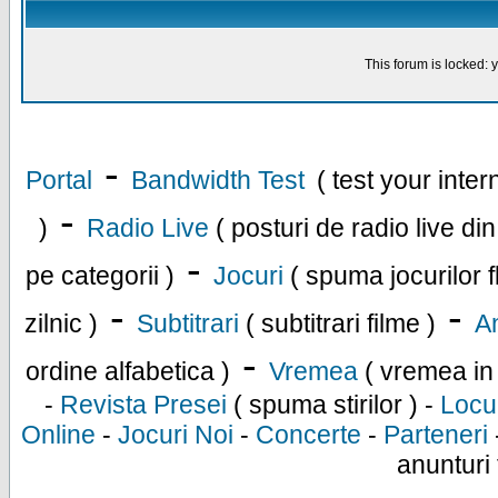
This forum is locked: y
-
Portal
Bandwidth Test
( test your inte
-
)
Radio Live
( posturi de radio live di
-
pe categorii )
Jocuri
( spuma jocurilor f
-
-
zilnic )
Subtitrari
( subtitrari filme )
An
-
ordine alfabetica )
Vremea
( vremea in
-
Revista Presei
( spuma stirilor ) -
Locu
Online
-
Jocuri Noi
-
Concerte
-
Parteneri
anunturi 