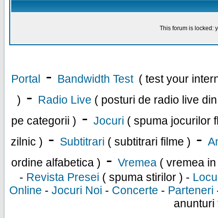
This forum is locked: y
-
Portal
Bandwidth Test
( test your inte
-
)
Radio Live
( posturi de radio live di
-
pe categorii )
Jocuri
( spuma jocurilor f
-
-
zilnic )
Subtitrari
( subtitrari filme )
An
-
ordine alfabetica )
Vremea
( vremea in
-
Revista Presei
( spuma stirilor ) -
Locu
Online
-
Jocuri Noi
-
Concerte
-
Parteneri
anunturi 