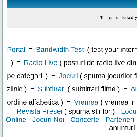
This forum is locked: y
-
Portal
Bandwidth Test
( test your inte
-
)
Radio Live
( posturi de radio live di
-
pe categorii )
Jocuri
( spuma jocurilor f
-
-
zilnic )
Subtitrari
( subtitrari filme )
An
-
ordine alfabetica )
Vremea
( vremea in
-
Revista Presei
( spuma stirilor ) -
Locu
Online
-
Jocuri Noi
-
Concerte
-
Parteneri
anunturi 